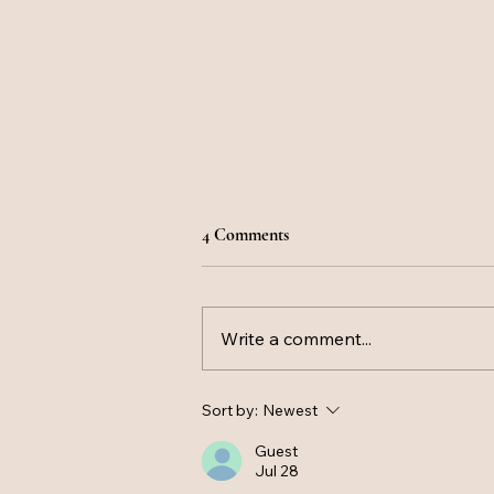
4 Comments
Write a comment...
New or Noteworthy: Botanical
Sort by:
Newest
Magic comes to Bath
Guest
Jul 28