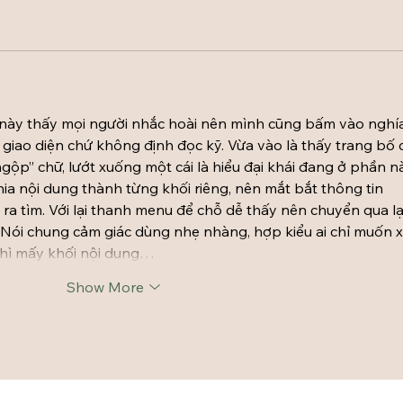
 này thấy mọi người nhắc hoài nên mình cũng bấm vào nghí
 giao diện chứ không định đọc kỹ. Vừa vào là thấy trang bố 
gộp” chữ, lướt xuống một cái là hiểu đại khái đang ở phần nà
hia nội dung thành từng khối riêng, nên mắt bắt thông tin 
a tìm. Với lại thanh menu để chỗ dễ thấy nên chuyển qua lạ
. Nói chung cảm giác dùng nhẹ nhàng, hợp kiểu ai chỉ muốn 
 thì mấy khối nội dung…
Show More