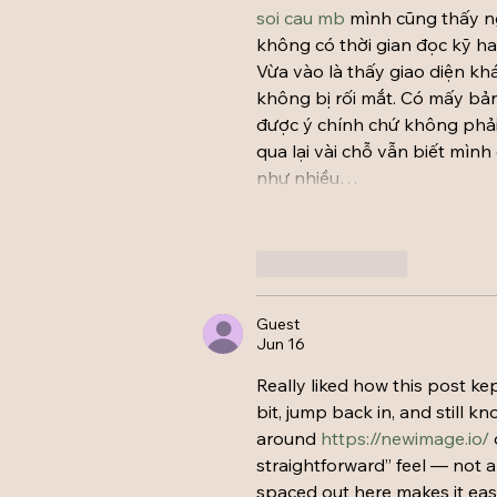
soi cau mb
 mình cũng thấy n
không có thời gian đọc kỹ hay
Vừa vào là thấy giao diện kh
không bị rối mắt. Có mấy bảng
được ý chính chứ không phải
qua lại vài chỗ vẫn biết mìn
như nhiều…
Like
Reply
Guest
Jun 16
Really liked how this post ke
bit, jump back in, and still k
around 
https://newimage.io/
straightforward” feel — not a 
spaced out here makes it easy