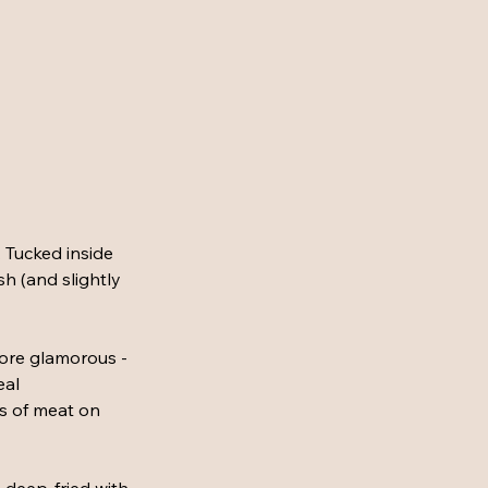
. Tucked inside 
h (and slightly 
ore glamorous - 
eal 
s of meat on 