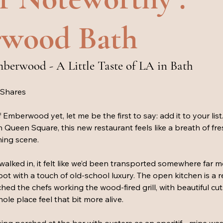
wood Bath
berwood - A Little Taste of LA in Bath
 Shares
 Emberwood yet, let me be the first to say: add it to your list
n Queen Square, this new restaurant feels like a breath of fres
ning scene.
lked in, it felt like we’d been transported somewhere far m
pot with a touch of old-school luxury. The open kitchen is a r
d the chefs working the wood-fired grill, with beautiful cut
ole place feel that bit more alive.