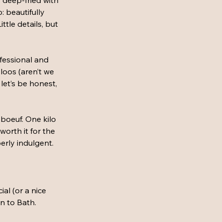
 deep-fried with 
: beautifully 
ttle details, but 
fessional and 
loos (aren’t we 
let’s be honest, 
 boeuf. One kilo 
orth it for the 
perly indulgent.
al (or a nice 
on to Bath.