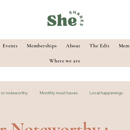
Events
Memberships
About
The Edit
Memb
Where we are
or noteworthy
Monthly must haves
Local happenings
r Noteworthy :