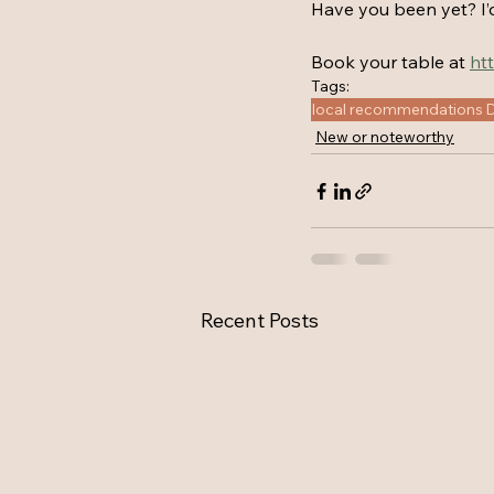
Have you been yet? I’d
Book your table at 
ht
Tags:
local recommendations
D
New or noteworthy
Recent Posts