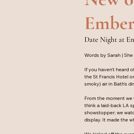
Ember
Date Night at Em
Words by Sarah | She
If you haven’t heard of
the St Francis Hotel o
smoky) air in Bath’s di
From the moment we wa
think a laid-back LA s
showstopper; we watche
display. It made the wh