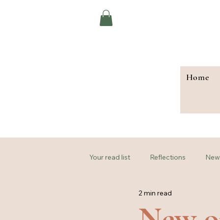
Home
Your read list
Reflections
New 
2 min read
New o