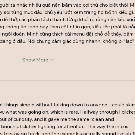
gười ta nhắc nhiều quá nên bấm vào coi thử cho biết thôi. M
 soi từng mục đâu, chủ yếu lướt xem trang họ bố trí kiểu gì. 
á dễ thở, các phần tách thành từng khối rõ ràng nên kéo xu
 thông tin trình bày theo cột nhìn gọn, kiểu liếc phát là nắ
 ngồi đoán. Mình cũng thích cái menu đặt chỗ dễ thấy, bấm 
h đang ở đâu. Nói chung cảm giác dùng nhanh, không bị “lạc” 
Show More
pt things simple without talking down to anyone. I could skim
now what was going on, which is rare. Halfway through I clicke
 out of curiosity, and it gave me the same “clean and 
bunch of clutter fighting for attention. The way the info is 
 to stay on track, and the examples actually sound like stuff