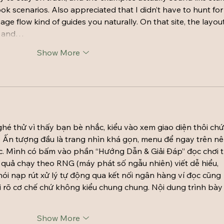
ook scenarios. Also appreciated that I didn’t have to hunt for
ge flow kind of guides you naturally. On that site, the layout
gs and…
Show More
é thử vì thấy bạn bè nhắc, kiểu vào xem giao diện thôi chứ
. Ấn tượng đầu là trang nhìn khá gọn, menu để ngay trên nê
c. Mình có bấm vào phần “Hướng Dẫn & Giải Đáp” đọc chơi t
t quả chạy theo RNG (máy phát số ngẫu nhiên) viết dễ hiểu, 
nói nạp rút xử lý tự động qua kết nối ngân hàng ví đọc cũng 
ói rõ cơ chế chứ không kiểu chung chung. Nội dung trình bày
Show More