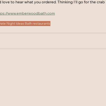
 love to hear what you ordered. Thinking I’ll go for the crab 
tps://www.emberwoodbath.com
ate Night Ideas
Bath restaurants