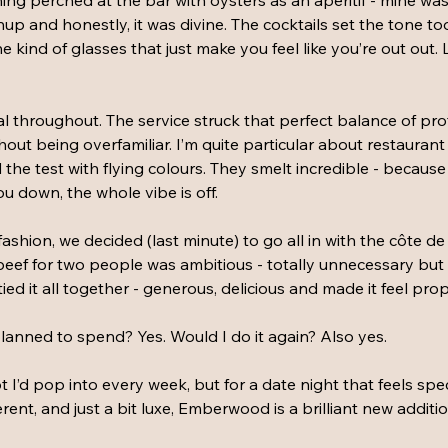
ing perched at the bar with oysters as an aperitif - mine was
up and honestly, it was divine. The cocktails set the tone too
 kind of glasses that just make you feel like you’re out out. Li
l throughout. The service struck that perfect balance of pro
ut being overfamiliar. I’m quite particular about restaurant 
the test with flying colours. They smelt incredible - because 
ou down, the whole vibe is off.
’ fashion, we decided (last minute) to go all in with the côte de
beef for two people was ambitious - totally unnecessary but w
ied it all together - generous, delicious and made it feel pro
lanned to spend? Yes. Would I do it again? Also yes.
ot I’d pop into every week, but for a date night that feels speci
ferent, and just a bit luxe, Emberwood is a brilliant new additi