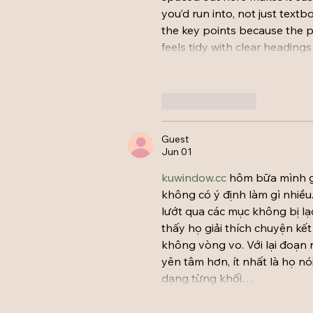
you’d run into, not just textb
the key points because the pa
feels tidy with clear headin
Like
Reply
Guest
Jun 01
kuwindow.cc
 hôm bữa mình gh
không có ý định làm gì nhiều
lướt qua các mục không bị lạ
thấy họ giải thích chuyện kế
không vòng vo. Với lại đoạn 
yên tâm hơn, ít nhất là họ n
dạng từng khối…