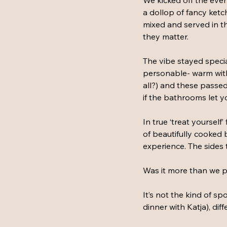
We kicked off the even
a dollop of fancy ketch
mixed and served in the
they matter.
The vibe stayed specia
personable- warm witho
all?) and these passed 
if the bathrooms let y
In true ‘treat yourself
of beautifully cooked 
experience. The sides t
Was it more than we p
It’s not the kind of sp
dinner with Katja), dif