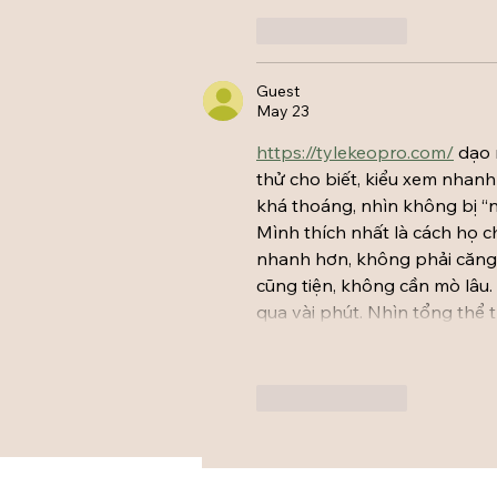
Like
Reply
Guest
May 23
https://tylekeopro.com/
 dạo
thử cho biết, kiểu xem nhanh
khá thoáng, nhìn không bị “n
Mình thích nhất là cách họ c
nhanh hơn, không phải căng r
cũng tiện, không cần mò lâu
qua vài phút. Nhìn tổng thể
Like
Reply